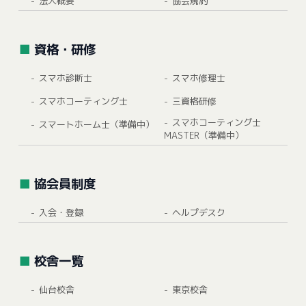
法人概要
協会規約
資格・研修
スマホ診断士
スマホ修理士
スマホコーティング士
三資格研修
スマホコーティング士
スマートホーム士（準備中）
MASTER（準備中）
協会員制度
入会・登録
ヘルプデスク
校舎一覧
仙台校舎
東京校舎