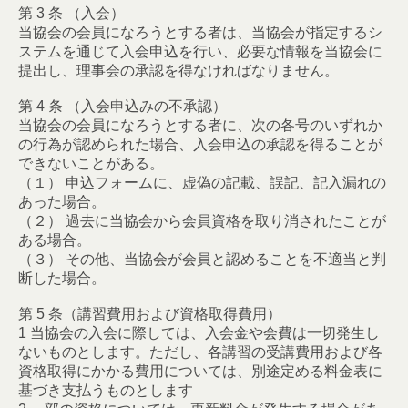
第 3 条 （入会）
当協会の会員になろうとする者は、当協会が指定するシ
ステムを通じて入会申込を行い、必要な情報を当協会に
提出し、理事会の承認を得なければなりません。
第 4 条 （入会申込みの不承認）
当協会の会員になろうとする者に、次の各号のいずれか
の行為が認められた場合、入会申込の承認を得ることが
できないことがある。
（１） 申込フォームに、虚偽の記載、誤記、記入漏れの
あった場合。
（２） 過去に当協会から会員資格を取り消されたことが
ある場合。
（３） その他、当協会が会員と認めることを不適当と判
断した場合。
第 5 条（講習費用および資格取得費用）
1 当協会の入会に際しては、入会金や会費は一切発生し
ないものとします。ただし、各講習の受講費用および各
資格取得にかかる費用については、別途定める料金表に
基づき支払うものとします