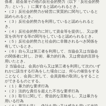
係者、総会屋その他の反社会的勢力（以下「反社会的勢
力」という。）に属すると認められるとき。
• （２）反社会的勢力が経営に実質的に関与していると
認められるとき。
• （３）反社会的勢力を利用していると認められると
き。
• （４）反社会的勢力に対して資金等を提供し、又は便
宜を供与する等の関与をしていると認められるとき。
• （５）反社会的勢力と社会的に非難されるべき関係を
有しているとき。
• （６）自ら又は第三者を利用して、当協会又は当協会
の関係者に対し、詐術、暴力的行為、又は脅迫的言辞を
用いたとき。
２ 当協会は、会員が自ら又は第三者を利用して次のいず
れかに該当する行為をした場合には、何らの催告をする
ことなく、会員に対して、会員資格の取消しをすること
ができるものとする。
• （１）暴力的な要求行為
• （２）法的な責任を超えた不当な要求行為
• （３）取引に関して、脅迫的な言動をし、又は暴力を
用いる行為
• （４）風説を流し、偽計を用い又は威力を用いて当協