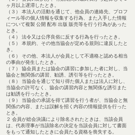
ヶ月以上遅滞したとき。
（３） 本法人の活動を通じて、他会員の連絡先、プロフ
ィール等の個人情報を収集する行為、また入手した情報
について複製 公開 配布 出版 販売等を行う行為があった
とき。
（４） 法令又は公序良俗に反する行為を行ったとき。
（５） 本規約、その他当協会が定める規則に違反したと
き。
（６） その他、本法人が会員として不適格と認める相当
の事由が発生したとき。
（７） 協会員または協会の講習に参加した者に対し、当
協会と無関係の講習、勧誘、誘引等を行ったとき。
（８） 当協会を通じて知り得た個人または法人に対し、
当協会の許可なく、協会の講習内容と無関係な誘引また
は勧誘を行ったとき。
（９） 当協会の承認を得て講習を行う者が、当協会と無
関係の内容、または誤解を招く内容の情報提供を行った
とき。
２ 会員が総会決議により除名されたときは、当該会員
は、代表理事が当該除名の決定を当該会員に対して書面
をもって通知したときに会員たる資格を喪失する。