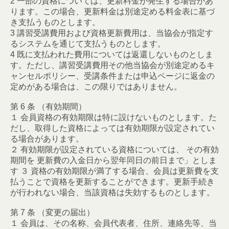
2 一部の資格については、更新料金が発生する場合があ
ります。この場合、更新料金は別途定める料金表に基づ
き支払うものとします。
3 講習受講費用および資格更新費用は、当協会が指定す
るシステムを通じて支払うものとします。
4 既に支払われた費用については返還しないものとしま
す。ただし、講習受講費用その他当協会が別途定めるキ
ャンセルポリシー、受講条件または申込ページに返金の
定めがある場合は、この限りではありません。
第 6 条 （有効期間）
１ 会員資格の有効期限は特に設けないものとします。た
だし、取得した資格によっては有効期限が設定されてい
る場合があります。
２ 有効期限が設定されている資格については、 その有効
期間を 更新費の入金日から翌年同日の前日まで」としま
す ３ 資格の有効期限が満了する場合、会員は更新費を支
払うことで資格を更新することができます。更新手続き
が行われない場合、当該資格は失効するものとします。
第 7 条 （変更の届出）
１ 会員は、その名称、会員代表者、住所、連絡先等、当