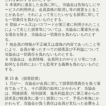
５ 本規約に違反した会員に対し、当協会は告知なしにサ
ービスの利用停止、会員資格の取消し等の措置をとるこ
とがあるが、それによって生じたいかなる損害に対して
も一切責任を負わないものとする。
６ 登録メール又はパスワードが第三者に利用されたこと
によって生じた損害等については、当協会に重過失があ
る場合を除き、当協会は一切責任を負わないものとす
る。
７ 他会員の情報が不正確又は虚偽の内容であったこと等
により、会員が被ったすべての損害及び不利益について
当協会は一切責任を負わないものとする。
８ 当協会は、会員情報、会員同士のやりとり等につき、
如何なる目的においても監視する義務を負わないものと
する。
第 15 条 （損害賠償）
１ 万が一、当協会が会員に対して損害賠償責任を負う場
合であっても、その原因の如何にかかわらず、当協会
は、間接損害、特別損害、逸失利益並びに第三者からの
請求及び軽過失に基づく損害について、予見の有無にか
かわらず、当協会が負う責任は会員が支払った会費を上