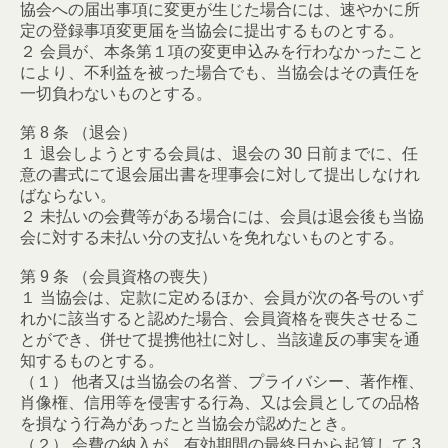
協会への届出事項に変更が生じた場合には、速やかに所
定の登録事項変更届を当協会に提出するものとする。
２ 会員が、本条第１項の変更申込みを行わなかったこと
により、不利益を被った場合でも、当協会はその責任を
一切負わないものとする。
第 8 条 （退会）
１ 退会しようとする会員は、退会の 30 日前までに、任
意の書式にて退会届出書を理事会に対して提出しなけれ
ばならない。
２ 未払いの会費等がある場合には、会員は退会後も当協
会に対する未払い分の支払いを免れないものとする。
第 9 条 （会員資格の喪失）
１ 当協会は、定款に定めるほか、会員が次の各号のいず
れかに該当すると認めた場合、会員資格を喪失させるこ
とができ、併せて提携他社に対し、当該違反の事実を通
知するものとする。
（１） 他者又は当協会の名誉、プライバシー、著作権、
肖像権、信用等を侵害する行為、又は会員としての品格
を損なう行為があったと当協会が認めたとき。
（２） 会費の納入が、有効期間の最終日から起算して 3