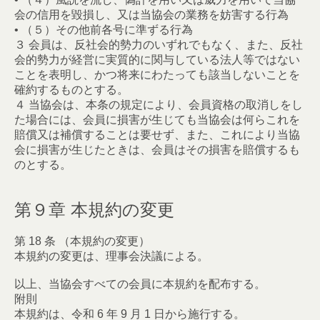
会の信用を毀損し、又は当協会の業務を妨害する行為
• （５）その他前各号に準ずる行為
３ 会員は、反社会的勢力のいずれでもなく、また、反社
会的勢力が経営に実質的に関与している法人等ではない
ことを表明し、かつ将来にわたっても該当しないことを
確約するものとする。
４ 当協会は、本条の規定により、会員資格の取消しをし
た場合には、会員に損害が生じても当協会は何らこれを
賠償又は補償することは要せず、また、これにより当協
会に損害が生じたときは、会員はその損害を賠償するも
のとする。
第９章 本規約の変更
第 18 条 （本規約の変更）
本規約の変更は、理事会決議による。
以上、当協会すべての会員に本規約を配布する。
附則
本規約は、令和 6 年 9 月 1 日から施行する。