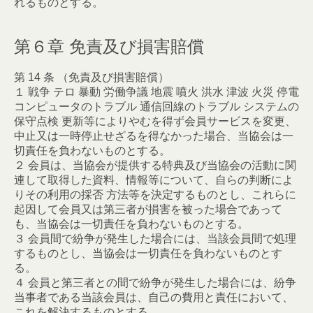
れるものとする。
第６章 免責及び損害賠償
第 14 条 （免責及び損害賠償）
１ 戦争 テロ 暴動 労働争議 地震 噴火 洪水 津波 火災 停電
コンピュータのトラブル 通信回線のトラブル システムの
保守点検 更新等によりやむを得ず会員サービスを変更、
中止又は一時停止せざるを得なかった場合、当協会は一
切責任を負わないものとする。
２ 会員は、当協会が提供する特典及び当協会の活動に関
連して取得した資料、情報等について、自らの判断によ
りその利用の採否 方法等を決定するものとし、これらに
起因して会員又は第三者が損害を被った場合であって
も、当協会は一切責任を負わないものとする。
３ 会員間で紛争が発生した場合には、当該会員間で処理
するものとし、当協会は一切責任を負わないものとす
る。
４ 会員と第三者との間で紛争が発生した場合には、紛争
当事者である当該会員は、自己の費用と責任において、
これを解決するものとする。