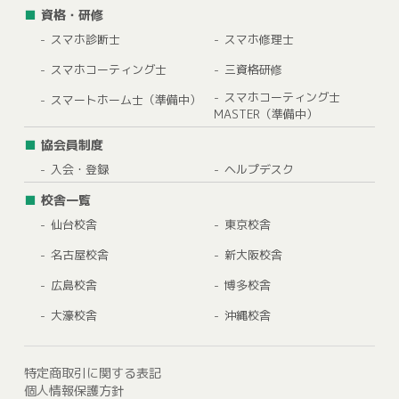
資格・研修
スマホ診断士
スマホ修理士
スマホコーティング士
三資格研修
スマホコーティング士
スマートホーム士（準備中）
MASTER（準備中）
協会員制度
入会・登録
ヘルプデスク
校舎一覧
仙台校舎
東京校舎
名古屋校舎
新大阪校舎
広島校舎
博多校舎
大濠校舎
沖縄校舎
特定商取引に関する表記
個人情報保護方針