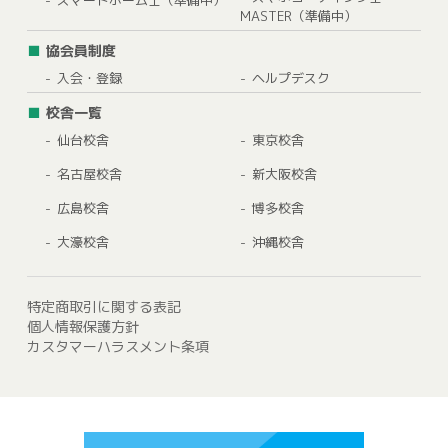
スマートホーム士（準備中）
MASTER（準備中）
協会員制度
入会・登録
ヘルプデスク
校舎一覧
仙台校舎
東京校舎
名古屋校舎
新大阪校舎
広島校舎
博多校舎
大濠校舎
沖縄校舎
特定商取引に関する表記
個人情報保護方針
カスタマーハラスメント条項