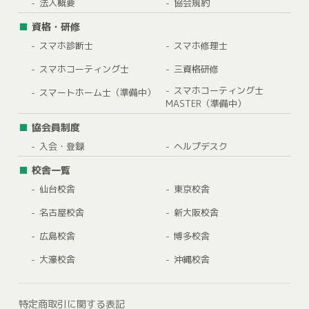
法人概要
協会規約
資格・研修
スマホ診断士
スマホ修理士
スマホコーティング士
三資格研修
スマホコーティング士
スマートホーム士（準備中）
MASTER（準備中）
協会員制度
入会・登録
ヘルプデスク
校舎一覧
仙台校舎
東京校舎
名古屋校舎
新大阪校舎
広島校舎
博多校舎
大濠校舎
沖縄校舎
特定商取引に関する表記